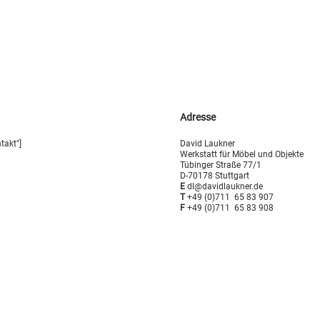
Adresse
takt"]
David Laukner
Werkstatt für Möbel und Objekte
Tübinger Straße 77/1
D-70178 Stuttgart
E
dl@davidlaukner.de
T
+49 (0)711 65 83 907
F
+49 (0)711 65 83 908