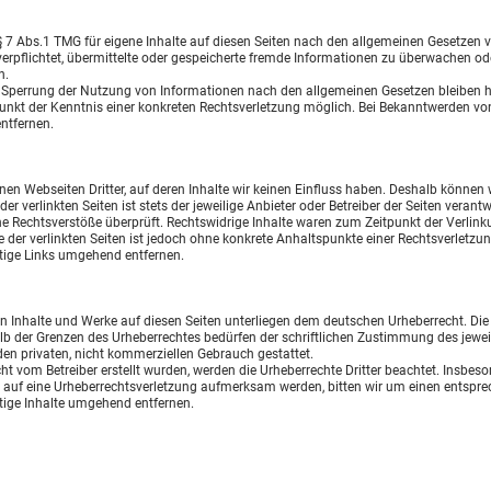
§ 7 Abs.1 TMG für eigene Inhalte auf diesen Seiten nach den allgemeinen Gesetzen 
 verpflichtet, übermittelte oder gespeicherte fremde Informationen zu überwachen o
n.
 Sperrung der Nutzung von Informationen nach den allgemeinen Gesetzen bleiben hi
punkt der Kenntnis einer konkreten Rechtsverletzung möglich. Bei Bekanntwerden v
ntfernen.
nen Webseiten Dritter, auf deren Inhalte wir keinen Einfluss haben. Deshalb können 
r verlinkten Seiten ist stets der jeweilige Anbieter oder Betreiber der Seiten verant
e Rechtsverstöße überprüft. Rechtswidrige Inhalte waren zum Zeitpunkt der Verlink
e der verlinkten Seiten ist jedoch ohne konkrete Anhaltspunkte einer Rechtsverletz
tige Links umgehend entfernen.
ten Inhalte und Werke auf diesen Seiten unterliegen dem deutschen Urheberrecht. Die 
lb der Grenzen des Urheberrechtes bedürfen der schriftlichen Zustimmung des jewei
 den privaten, nicht kommerziellen Gebrauch gestattet.
icht vom Betreiber erstellt wurden, werden die Urheberrechte Dritter beachtet. Insbeso
m auf eine Urheberrechtsverletzung aufmerksam werden, bitten wir um einen entsp
tige Inhalte umgehend entfernen.