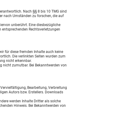
verantwortlich. Nach §§ 8 bis 10 TMG sind
der nach Umständen zu forschen, die auf
ervon unberührt. Eine diesbezügliche
on entsprechenden Rechtsverletzungen
wir für diese fremden Inhalte auch keine
wortlich. Die verlinkten Seiten wurden zum
ung nicht erkennbar.
ung nicht zumutbar. Bei Bekanntwerden von
Vervielfältigung, Bearbeitung, Verbreitung
ligen Autors bzw. Erstellers. Downloads
ndere werden Inhalte Dritter als solche
rechenden Hinweis. Bei Bekanntwerden von